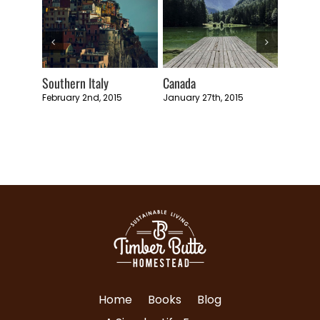
Southern Italy
Canada
5
February 2nd, 2015
January 27th, 2015
Japan
January 
Home
Books
Blog