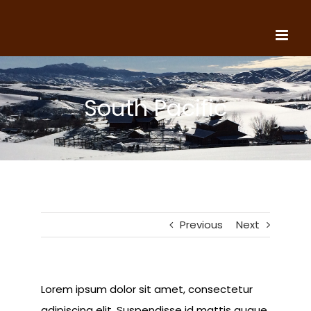
Skip
to
content
South Pacific
Previous
Next
Lorem ipsum dolor sit amet, consectetur
adipiscing elit. Suspendisse id mattis augue.