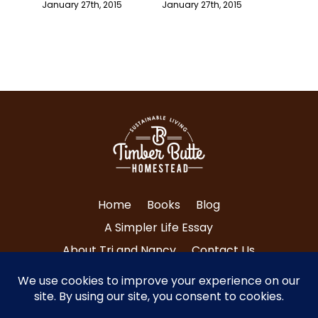
5
January 27th, 2015
January 27th, 2015
January 
Home
Books
Blog
A Simpler Life Essay
About Tri and Nancy
Contact Us